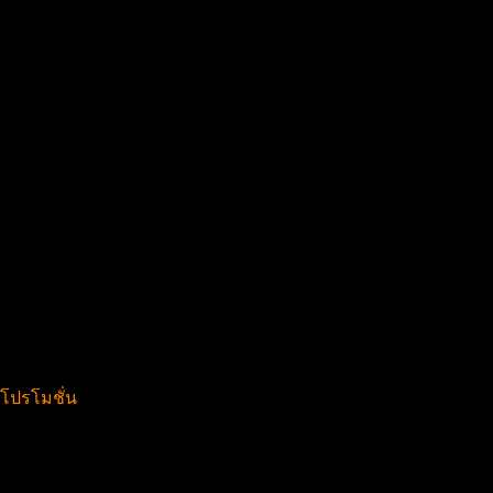
โปรโมชั่น