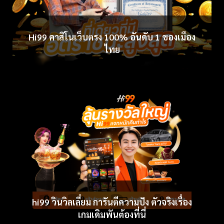
Hi99 คาสิโนเว็บตรง 100% อันดับ 1 ของเมือง
ไทย
hi99 วินวิลเลี่ยม การันตีความปัง ตัวจริงเรื่อง
เกมเดิมพันต้องที่นี่