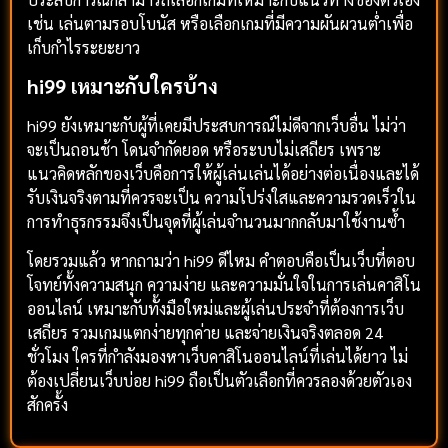
เช่น เล่นตามรอบโบนัส หรือเลือกเกมที่มีความผันผวนต่ำเพื่อ
เก็บกำไรระยะยาว
hi99 เหมาะกับใครบ้าง
hi99 ยังเหมาะกับผู้ที่เคยมีประสบการณ์ไม่ดีจากเว็บอื่น ไม่ว่า
จะเป็นถอนช้า โดนจำกัดยอด หรือระบบไม่เสถียร เพราะ
แนวคิดหลักของเว็บคือการให้ผู้เล่นเล่นได้อย่างต่อเนื่องและได้
รับเงินจริงตามที่ควรจะเป็น ความโปร่งใสและความรวดเร็วใน
การทำธุรกรรมจึงเป็นจุดที่ผู้เล่นจำนวนมากกลับมาใช้งานซ้ำ
โดยรวมแล้ว หากถามว่า hi99 ดีไหม คำตอบคือเป็นเว็บที่ตอบ
โจทย์ทั้งความสนุก ความง่าย และความมั่นใจในการเล่นคาสิโน
ออนไลน์ เหมาะกับทั้งมือใหม่และผู้เล่นประจำที่ต้องการเว็บ
เสถียร รวมเกมแตกง่ายทุกค่าย และจ่ายเงินจริงตลอด 24
ชั่วโมง ใครที่กำลังมองหาเว็บคาสิโนออนไลน์ที่เล่นได้ยาว ไม่
ต้องเปลี่ยนเว็บบ่อย hi99 ถือเป็นตัวเลือกที่ควรลองด้วยตัวเอง
สักครั้ง