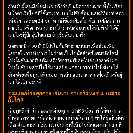
สำหรับผู้เล่นมือใหม่ hi99 ถือว่าเป็นมิตรอย่างมาก ทั้งในเรื่อง
หน้าตาเว็บไซต์ที่ใช้งานง่าย เมนูไม่ซับซ้อน และมีทีมงานคอย
ให้บริการตลอด 24 ชม. หากมีข้อสงสัยเกี่ยวกับการสมัคร การ
ฝากเงิน หรือการเล่นเกม ก็สามารถสอบถามได้ทันที ทำให้ผู้
เล่นใหม่รู้สึกอุ่นใจและกล้าเริ่มต้นเล่นจริง
นอกจากนี้ hi99 ยังมีโปรโมชั่นที่ออกแบบมาเพื่อช่วยเพิ่ม
โอกาสในการทำกำไร ไม่ว่าจะเป็นโบนัสสำหรับสมาชิกใหม่
โปรโมชั่นฝากรับเพิ่ม หรือกิจกรรมพิเศษในช่วงเวลาต่าง ๆ
โปรโมชั่นเหล่านี้ไม่ได้มาแค่ชื่อ แต่สามารถนำไปใช้งานได้
จริง ช่วยเพิ่มทุน เพิ่มรอบการเล่น และลดความเสี่ยงสำหรับผู้
เล่นได้เป็นอย่างดี
รวมแตกง่ายทุกค่าย เล่นง่าย จ่ายจริง 24 ชม. เหมาะ
กับใคร
เมื่อพูดถึงคำว่า รวมแตกง่ายทุกค่าย hi99 ถือว่าทำได้ตรงตาม
คำพูด เพราะการคัดเลือกเกมจากค่ายดังต่าง ๆ ทำให้ผู้เล่นมีตัว
เลือกจำนวนมาก ไม่ว่าจะเป็นเกมที่เน้นโบนัสแตกหนัก เกมที่
เหมาะกับการเล่นยาว หรือเกมที่ใช้เงินลงทุนน้อยแต่ลุ้นกำไร