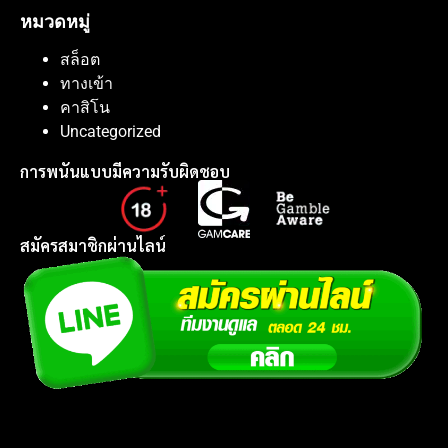
หมวดหมู่
สล็อต
ทางเข้า
คาสิโน
Uncategorized
การพนันแบบมีความรับผิดชอบ
สมัครสมาชิกผ่านไลน์