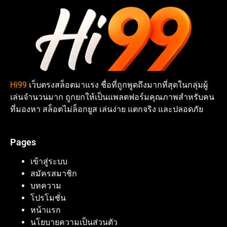
Hi99
เว็บตรงสล็อตมาแรง ชื่อที่ถูกพูดถึงมากที่สุดในกลุ่มผู้
เล่นจำนวนมาก ถูกยกให้เป็นแพลตฟอร์มคุณภาพสำหรับคน
ที่มองหา สล็อตไม่ล็อกยูส เล่นง่าย แตกจริง และปลอดภัย
Pages
เข้าสู่ระบบ
สมัครสมาชิก
บทความ
โปรโมชั่น
หน้าแรก
นโยบายความเป็นส่วนตัว