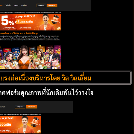
รงต่อเนื่องบริหารโดย วิล วิลเลี่ยม
พลตฟอร์มคุณภาพที่นักเดิมพันไว้วางใจ