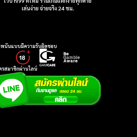
เว็บ hi99 ดีไหม รวมเกมแตกง่ายทุกค่าย
เล่นง่าย จ่ายจริง 24 ชม.
รพนันแบบมีความรับผิดชอบ
ครสมาชิกผ่านไลน์