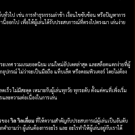
ว็บทั่วไป เช่น การทำธุรกรรมล่าช้า เงื่อนไขซับซ้อน หรือปัญหาการ
ล่านี้ออกไป เพื่อให้ผู้เล่นได้รับประสบการณ์ที่ตรงไปตรงมา เล่นง่าย
ระเทศ รวมเกมยอดนิยม เกมใหม่อัปเดตล่าสุด และสล็อตแตกง่ายที่ผู้
ปกรณ์ ไม่ว่าจะเป็นมือถือ แท็บเล็ต หรือคอมพิวเตอร์ โดยไม่ต้อง
ว ไม่มีสะดุด เหมาะกับผู้เล่นทุกวัย ทุกระดับ ตั้งแต่คนที่เพิ่งเริ่ม
ยรและความต่อเนื่องในการเล่น
ารของ
วิล วิลเลี่ยม
ที่ให้ความสำคัญกับประสบการณ์ผู้เล่นเป็นอันดับ
กคำถามว่า ผู้เล่นต้องการอะไร และ อะไรทำให้ผู้เล่นอยู่กับเราได้